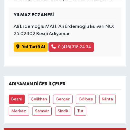
YILMAZ ECZANESİ
Ali Erdemoğlu MAH. Ali Erdemoglu Bulvarı NO:
25 02302 Besni Adıyaman
Yol Tarifi Al
0 (416) 318 24 34
ADIYAMAN DIĞER İLÇELER
Besni
Çelikhan
Gerger
Gölbaşı
Kâhta
Merkez
Samsat
Sincik
Tut