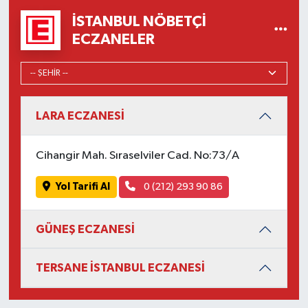
İSTANBUL NÖBETÇI
ECZANELER
LARA ECZANESİ
Cihangir Mah. Sıraselviler Cad. No:73/A
Yol Tarifi Al
0 (212) 293 90 86
GÜNEŞ ECZANESİ
TERSANE İSTANBUL ECZANESİ