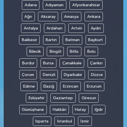
Adana
Adıyaman
Afyonkarahisar
Ağrı
Aksaray
Amasya
Ankara
Antalya
Ardahan
Artvin
Aydın
Balıkesir
Bartın
Batman
Bayburt
Bilecik
Bingöl
Bitlis
Bolu
Burdur
Bursa
Çanakkale
Çankırı
Çorum
Denizli
Diyarbakır
Düzce
Edirne
Elazığ
Erzincan
Erzurum
Eskişehir
Gaziantep
Giresun
Gümüşhane
Hakkâri
Hatay
Iğdır
Isparta
İstanbul
İzmir