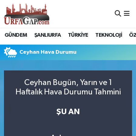
Nöbetçi Eczaneler
GÜNDEM
ŞANLIURFA
TÜRKİYE
TEKNOLOJİ
ÖZ
Hava Durumu
Ceyhan Hava Durumu
Namaz Vakitleri
Trafik Durumu
Ceyhan Bugün, Yarın ve 1
Süper Lig Puan Durumu ve Fikstür
Haftalık Hava Durumu Tahmini
Tüm Manşetler
ŞU AN
Son Dakika Haberleri
Haber Arşivi