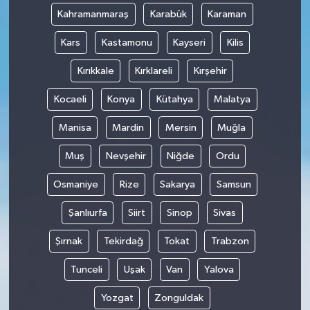
Kahramanmaraş
Karabük
Karaman
Kars
Kastamonu
Kayseri
Kilis
Kırıkkale
Kırklareli
Kırşehir
Kocaeli
Konya
Kütahya
Malatya
Manisa
Mardin
Mersin
Muğla
Muş
Nevşehir
Niğde
Ordu
Osmaniye
Rize
Sakarya
Samsun
Şanlıurfa
Siirt
Sinop
Sivas
Şırnak
Tekirdağ
Tokat
Trabzon
Tunceli
Uşak
Van
Yalova
Yozgat
Zonguldak