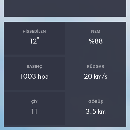
HISSEDILEN
NEM
°
12
%88
BASINÇ
RÜZGAR
1003
20
hpa
km/s
ÇIY
GÖRÜŞ
11
3.5
km