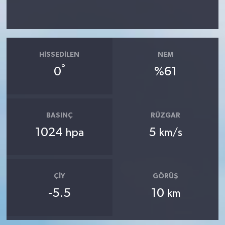
HISSEDILEN
NEM
°
0
%61
BASINÇ
RÜZGAR
1024
5
hpa
km/s
ÇIY
GÖRÜŞ
-5.5
10
km