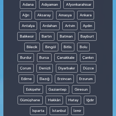
Adana
Adıyaman
Afyonkarahisar
Ağrı
Aksaray
Amasya
Ankara
Antalya
Ardahan
Artvin
Aydın
Balıkesir
Bartın
Batman
Bayburt
Bilecik
Bingöl
Bitlis
Bolu
Burdur
Bursa
Çanakkale
Çankırı
Çorum
Denizli
Diyarbakır
Düzce
Edirne
Elazığ
Erzincan
Erzurum
Eskişehir
Gaziantep
Giresun
Gümüşhane
Hakkâri
Hatay
Iğdır
Isparta
İstanbul
İzmir