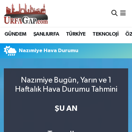
Nöbetçi Eczaneler
GÜNDEM
ŞANLIURFA
TÜRKİYE
TEKNOLOJİ
ÖZ
Hava Durumu
Nazımiye Hava Durumu
Namaz Vakitleri
Trafik Durumu
Nazımiye Bugün, Yarın ve 1
Süper Lig Puan Durumu ve Fikstür
Haftalık Hava Durumu Tahmini
Tüm Manşetler
ŞU AN
Son Dakika Haberleri
Haber Arşivi