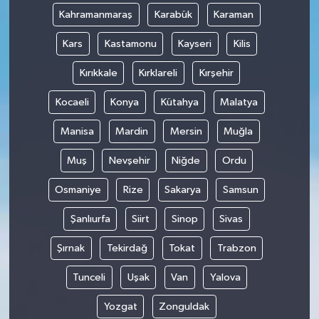
Kahramanmaraş
Karabük
Karaman
Kars
Kastamonu
Kayseri
Kilis
Kırıkkale
Kırklareli
Kırşehir
Kocaeli
Konya
Kütahya
Malatya
Manisa
Mardin
Mersin
Muğla
Muş
Nevşehir
Niğde
Ordu
Osmaniye
Rize
Sakarya
Samsun
Şanlıurfa
Siirt
Sinop
Sivas
Şırnak
Tekirdağ
Tokat
Trabzon
Tunceli
Uşak
Van
Yalova
Yozgat
Zonguldak