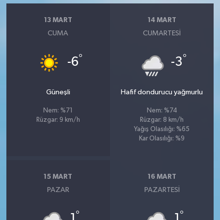
13 MART
14 MART
CUMA
CUMARTESI
°
°
-6
-3
Güneşli
Hafif dondurucu yağmurlu
Nem: %71
Nem: %74
Rüzgar: 9 km/h
Rüzgar: 8 km/h
Yağış Olasılığı: %65
Kar Olasılığı: %9
15 MART
16 MART
PAZAR
PAZARTESI
°
°
1
1