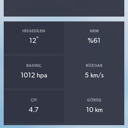
HISSEDILEN
NEM
°
12
%61
BASINÇ
RÜZGAR
1012
5
hpa
km/s
ÇIY
GÖRÜŞ
4.7
10
km