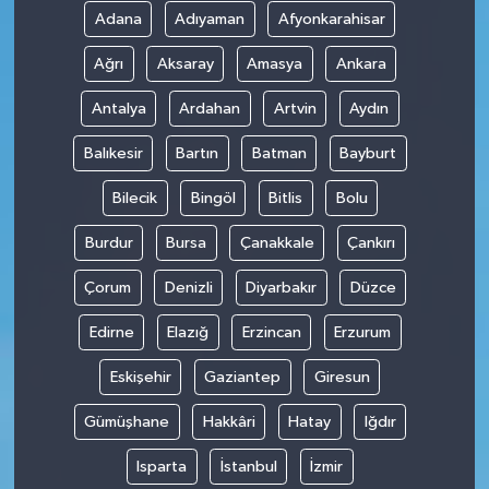
Adana
Adıyaman
Afyonkarahisar
Ağrı
Aksaray
Amasya
Ankara
Antalya
Ardahan
Artvin
Aydın
Balıkesir
Bartın
Batman
Bayburt
Bilecik
Bingöl
Bitlis
Bolu
Burdur
Bursa
Çanakkale
Çankırı
Çorum
Denizli
Diyarbakır
Düzce
Edirne
Elazığ
Erzincan
Erzurum
Eskişehir
Gaziantep
Giresun
Gümüşhane
Hakkâri
Hatay
Iğdır
Isparta
İstanbul
İzmir