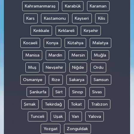
Kahramanmaraş
Karabük
Karaman
Kars
Kastamonu
Kayseri
Kilis
Kırıkkale
Kırklareli
Kırşehir
Kocaeli
Konya
Kütahya
Malatya
Manisa
Mardin
Mersin
Muğla
Muş
Nevşehir
Niğde
Ordu
Osmaniye
Rize
Sakarya
Samsun
Şanlıurfa
Siirt
Sinop
Sivas
Şırnak
Tekirdağ
Tokat
Trabzon
Tunceli
Uşak
Van
Yalova
Yozgat
Zonguldak