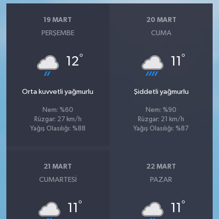
19 MART
20 MART
PERŞEMBE
CUMA
°
°
12
11
Orta kuvvetli yağmurlu
Şiddetli yağmurlu
Nem: %60
Nem: %90
Rüzgar: 27 km/h
Rüzgar: 21 km/h
Yağış Olasılığı: %88
Yağış Olasılığı: %87
21 MART
22 MART
CUMARTESI
PAZAR
°
°
11
11