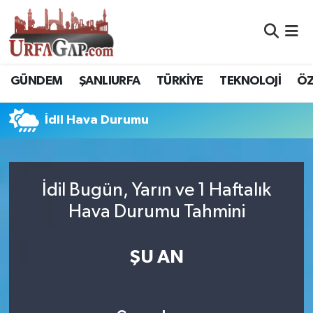
Nöbetçi Eczaneler
GÜNDEM
ŞANLIURFA
TÜRKİYE
TEKNOLOJİ
ÖZ
Hava Durumu
İdil Hava Durumu
Namaz Vakitleri
Trafik Durumu
İdil Bugün, Yarın ve 1 Haftalık
Süper Lig Puan Durumu ve Fikstür
Hava Durumu Tahmini
Tüm Manşetler
ŞU AN
Son Dakika Haberleri
Haber Arşivi