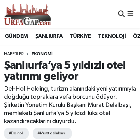
Nöbetçi Eczaneler
GÜNDEM
ŞANLIURFA
TÜRKİYE
TEKNOLOJİ
ÖZ
Hava Durumu
HABERLER
EKONOMİ
Namaz Vakitleri
Şanlıurfa’ya 5 yıldızlı otel
Trafik Durumu
yatırımı geliyor
Süper Lig Puan Durumu ve Fikstür
Del-Hol Holding, turizm alanındaki yeni yatırımıyla
doğduğu topraklara vefa borcunu ödüyor.
Tüm Manşetler
Şirketin Yönetim Kurulu Başkanı Murat Delalbaşı,
memleketi Şanlıurfa’ya 5 yıldızlı lüks otel
Son Dakika Haberleri
kazandıracaklarını duyurdu.
#Del-hol
#Murat dellalbaşı
Haber Arşivi