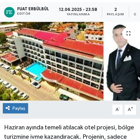
FUAT ERBÜLBÜL
12.06.2025 - 23:58
2
EDITÖR
YAYINLANMA
PAYLAŞIM
GÖ
Paylaş
-
+
A
A
Haziran ayında temeli atılacak otel projesi, bölge
turizmine ivme kazandıracak. Projenin, sadece