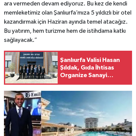
ara vermeden devam ediyoruz. Bu kez de kendi
memleketimiz olan Şanlıurfa’mıza 5 yıldızlı bir otel
kazandırmak için Haziran ayında temel atacağız.
Bu yatırım, hem turizme hem de istihdama katkı
sağlayacak.”
Şanlıurfa Valisi Hasan
Şıldak, Gıda İhtisas
Organize Sanayi
Bölgesinde
incelemelerde bulundu.