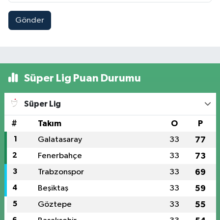
Gönder
Süper Lig Puan Durumu
Süper Lig
#
Takım
O
P
1
Galatasaray
33
77
2
Fenerbahçe
33
73
3
Trabzonspor
33
69
4
Beşiktaş
33
59
5
Göztepe
33
55