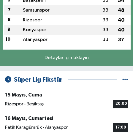
6
Başakşehir
33
54
7
Samsunspor
33
48
8
Rizespor
33
40
9
Konyaspor
33
40
10
Alanyaspor
33
37
Detaylar için tıklayın
Süper Lig Fikstür
15 Mayıs, Cuma
Rizespor - Beşiktaş
20:00
16 Mayıs, Cumartesi
Fatih Karagümrük - Alanyaspor
17:00