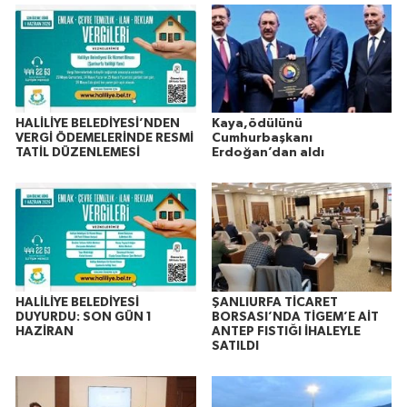
HALİLİYE BELEDİYESİ’NDEN
Kaya,ödülünü
VERGİ ÖDEMELERİNDE RESMİ
Cumhurbaşkanı
TATİL DÜZENLEMESİ
Erdoğan’dan aldı
HALİLİYE BELEDİYESİ
ŞANLIURFA TİCARET
DUYURDU: SON GÜN 1
BORSASI’NDA TİGEM’E AİT
HAZİRAN
ANTEP FISTIĞI İHALEYLE
SATILDI