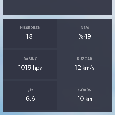
HISSEDILEN
NEM
°
18
%49
BASINÇ
RÜZGAR
1019
12
hpa
km/s
ÇIY
GÖRÜŞ
6.6
10
km