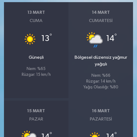
13 MART
14 MART
CUMA
CUMARTESI
°
°
13
14
Güneşli
Bölgesel düzensiz yağmur
yağışlı
Nem: %65
Rüzgar: 15 km/h
Nem: %66
Rüzgar: 14 km/h
Yağış Olasılığı: %80
15 MART
16 MART
PAZAR
PAZARTESI
°
°