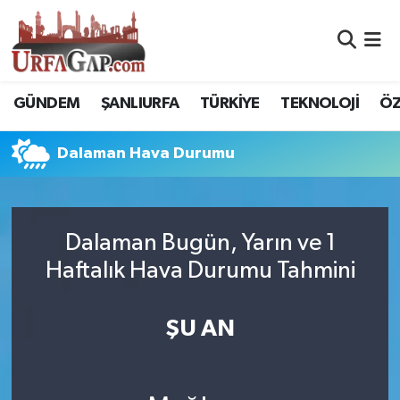
Nöbetçi Eczaneler
GÜNDEM
ŞANLIURFA
TÜRKİYE
TEKNOLOJİ
ÖZ
Hava Durumu
Dalaman Hava Durumu
Namaz Vakitleri
Trafik Durumu
Dalaman Bugün, Yarın ve 1
Süper Lig Puan Durumu ve Fikstür
Haftalık Hava Durumu Tahmini
Tüm Manşetler
ŞU AN
Son Dakika Haberleri
Haber Arşivi