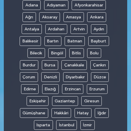
Adana
Adıyaman
Afyonkarahisar
Ağrı
Aksaray
Amasya
Ankara
Antalya
Ardahan
Artvin
Aydın
Balıkesir
Bartın
Batman
Bayburt
Bilecik
Bingöl
Bitlis
Bolu
Burdur
Bursa
Çanakkale
Çankırı
Çorum
Denizli
Diyarbakır
Düzce
Edirne
Elazığ
Erzincan
Erzurum
Eskişehir
Gaziantep
Giresun
Gümüşhane
Hakkâri
Hatay
Iğdır
Isparta
İstanbul
İzmir