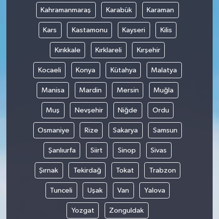
Kahramanmaraş
Karabük
Karaman
Kars
Kastamonu
Kayseri
Kilis
Kırıkkale
Kırklareli
Kırşehir
Kocaeli
Konya
Kütahya
Malatya
Manisa
Mardin
Mersin
Muğla
Muş
Nevşehir
Niğde
Ordu
Osmaniye
Rize
Sakarya
Samsun
Şanlıurfa
Siirt
Sinop
Sivas
Şırnak
Tekirdağ
Tokat
Trabzon
Tunceli
Uşak
Van
Yalova
Yozgat
Zonguldak