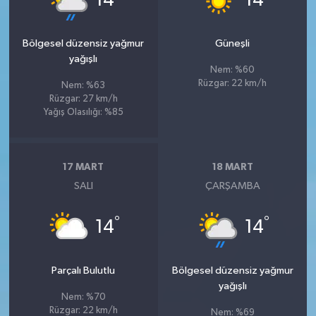
14
14
Bölgesel düzensiz yağmur
Güneşli
yağışlı
Nem: %60
Rüzgar: 22 km/h
Nem: %63
Rüzgar: 27 km/h
Yağış Olasılığı: %85
17 MART
18 MART
SALI
ÇARŞAMBA
°
°
14
14
Parçalı Bulutlu
Bölgesel düzensiz yağmur
yağışlı
Nem: %70
Rüzgar: 22 km/h
Nem: %69