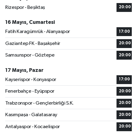
Rizespor - Beşiktaş
20:00
16 Mayıs, Cumartesi
Fatih Karagümrük - Alanyaspor
17:00
Gaziantep FK - Başakşehir
20:00
Samsunspor - Göztepe
20:00
17 Mayıs, Pazar
Kayserispor - Konyaspor
17:00
Fenerbahçe - Eyüpspor
20:00
Trabzonspor - Gençlerbirliği S.K.
20:00
Kasımpaşa - Galatasaray
20:00
Antalyaspor - Kocaelispor
20:00