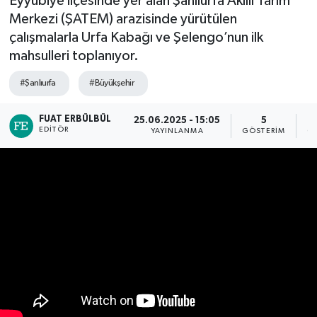
Eyyübiye ilçesinde yer alan Şanlıurfa Akıllı Tarım
Merkezi (ŞATEM) arazisinde yürütülen
çalışmalarla Urfa Kabağı ve Şelengo’nun ilk
mahsulleri toplanıyor.
#Şanlıurfa
#Büyükşehir
FUAT ERBÜLBÜL
25.06.2025 - 15:05
5
EDITÖR
YAYINLANMA
GÖSTERIM
O