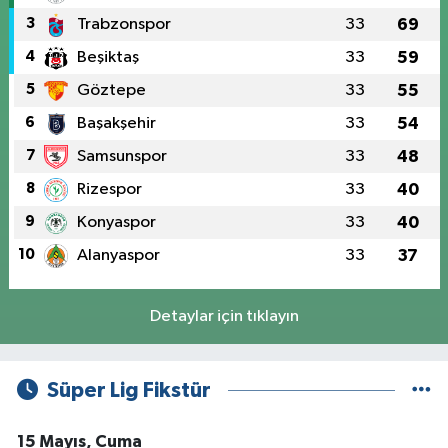
3
Trabzonspor
33
69
4
Beşiktaş
33
59
5
Göztepe
33
55
6
Başakşehir
33
54
7
Samsunspor
33
48
8
Rizespor
33
40
9
Konyaspor
33
40
10
Alanyaspor
33
37
Detaylar için tıklayın
Süper Lig Fikstür
15 Mayıs, Cuma