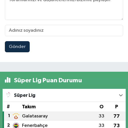
Gönder
Süper Lig Puan Durumu
Süper Lig
#
Takım
O
P
1
Galatasaray
33
77
2
Fenerbahçe
33
73