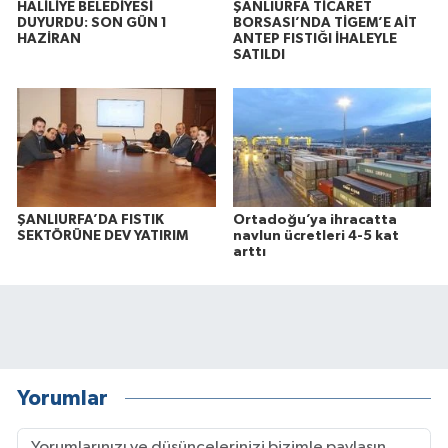
HALİLİYE BELEDİYESİ
ŞANLIURFA TİCARET
DUYURDU: SON GÜN 1
BORSASI’NDA TİGEM’E AİT
HAZİRAN
ANTEP FISTIĞI İHALEYLE
SATILDI
ŞANLIURFA’DA FISTIK
Ortadoğu’ya ihracatta
SEKTÖRÜNE DEV YATIRIM
navlun ücretleri 4-5 kat
arttı
Yorumlar