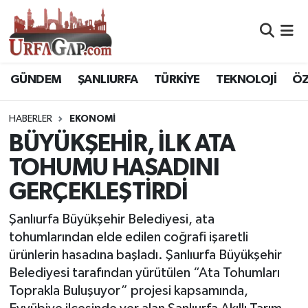
Nöbetçi Eczaneler
GÜNDEM
ŞANLIURFA
TÜRKİYE
TEKNOLOJİ
ÖZ
Hava Durumu
HABERLER
EKONOMİ
Namaz Vakitleri
BÜYÜKŞEHİR, İLK ATA
Trafik Durumu
TOHUMU HASADINI
GERÇEKLEŞTİRDİ
Süper Lig Puan Durumu ve Fikstür
Şanlıurfa Büyükşehir Belediyesi, ata
Tüm Manşetler
tohumlarından elde edilen coğrafi işaretli
ürünlerin hasadına başladı. Şanlıurfa Büyükşehir
Son Dakika Haberleri
Belediyesi tarafından yürütülen “Ata Tohumları
Toprakla Buluşuyor” projesi kapsamında,
Haber Arşivi