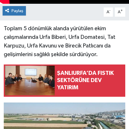
Paylaş
-
+
A
A
Toplam 5 dönümlük alanda yürütülen ekim
çalışmalarında Urfa Biberi, Urfa Domatesi, Tat
Karpuzu, Urfa Kavunu ve Birecik Patlıcanı da
gelişimlerini sağlıklı şekilde sürdürüyor.
ŞANLIURFA’DA FISTIK
SEKTÖRÜNE DEV
YATIRIM