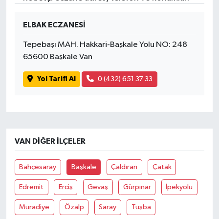
ELBAK ECZANESİ
Tepebaşı MAH. Hakkari-Başkale Yolu NO: 248
65600 Başkale Van
Yol Tarifi Al
0 (432) 651 37 33
VAN DIĞER İLÇELER
Bahçesaray
Başkale
Çaldıran
Çatak
Edremit
Erciş
Gevaş
Gürpınar
İpekyolu
Muradiye
Özalp
Saray
Tuşba