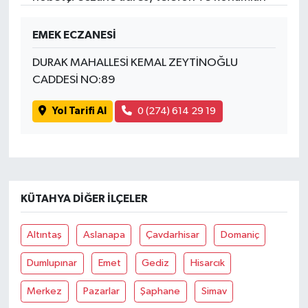
EMEK ECZANESİ
DURAK MAHALLESİ KEMAL ZEYTİNOĞLU
CADDESİ NO:89
Yol Tarifi Al
0 (274) 614 29 19
KÜTAHYA DIĞER İLÇELER
Altıntaş
Aslanapa
Çavdarhisar
Domaniç
Dumlupınar
Emet
Gediz
Hisarcık
Merkez
Pazarlar
Şaphane
Simav