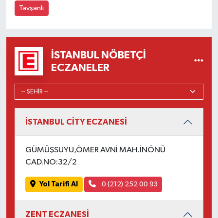
Tavşanlı
İSTANBUL NÖBETÇI
ECZANELER
İSTANBUL CİTY ECZANESİ
GÜMÜŞSUYU,ÖMER AVNİ MAH.İNÖNÜ
CAD.NO:32/2
Yol Tarifi Al
0 (212) 252 00 93
ZENT ECZANESİ