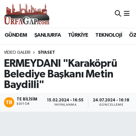
Nöbetçi Eczaneler
GÜNDEM
ŞANLIURFA
TÜRKİYE
TEKNOLOJİ
ÖZ
Hava Durumu
VIDEO GALERI
SIYASET
Namaz Vakitleri
ERMEYDANI "Karaköprü
Trafik Durumu
Belediye Başkanı Metin
Baydilli"
Süper Lig Puan Durumu ve Fikstür
TE BILISIM
Tüm Manşetler
15.02.2024 - 16:55
24.07.2024 - 16:18
EDITÖR
YAYINLANMA
GÜNCELLEME
Son Dakika Haberleri
Haber Arşivi