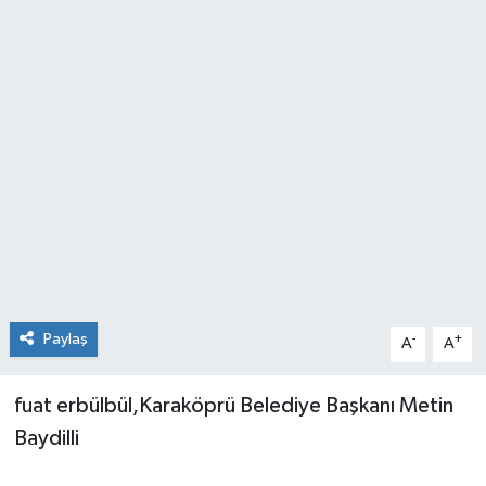
Paylaş
-
+
A
A
fuat erbülbül,Karaköprü Belediye Başkanı Metin
Baydilli