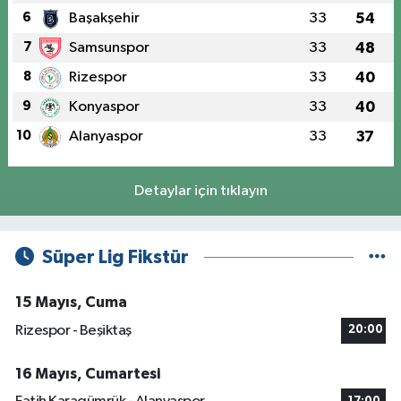
6
Başakşehir
33
54
7
Samsunspor
33
48
8
Rizespor
33
40
9
Konyaspor
33
40
10
Alanyaspor
33
37
Detaylar için tıklayın
Süper Lig Fikstür
15 Mayıs, Cuma
Rizespor - Beşiktaş
20:00
16 Mayıs, Cumartesi