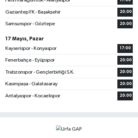
Fatih Karagümrük - Alanyaspor
17:00
Gaziantep FK - Başakşehir
20:00
Samsunspor - Göztepe
20:00
17 Mayıs, Pazar
Kayserispor - Konyaspor
17:00
Fenerbahçe - Eyüpspor
20:00
Trabzonspor - Gençlerbirliği S.K.
20:00
Kasımpaşa - Galatasaray
20:00
Antalyaspor - Kocaelispor
20:00