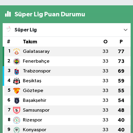
Süper Lig Puan Durumu
Süper Lig
#
Takım
O
P
1
Galatasaray
33
77
2
Fenerbahçe
33
73
3
Trabzonspor
33
69
4
Beşiktaş
33
59
5
Göztepe
33
55
6
Başakşehir
33
54
7
Samsunspor
33
48
8
Rizespor
33
40
9
Konyaspor
33
40