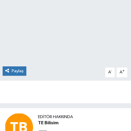
Paylaş
-
+
A
A
EDITÖR HAKKINDA
TE Bilisim