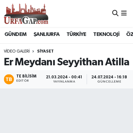
Nöbetçi Eczaneler
GÜNDEM
ŞANLIURFA
TÜRKİYE
TEKNOLOJİ
ÖZ
Hava Durumu
VIDEO GALERI
SIYASET
Namaz Vakitleri
Er Meydanı Seyyithan Atilla
Trafik Durumu
TE BILISIM
21.03.2024 - 00:41
24.07.2024 - 16:18
EDITÖR
YAYINLANMA
GÜNCELLEME
Süper Lig Puan Durumu ve Fikstür
Tüm Manşetler
Son Dakika Haberleri
Haber Arşivi