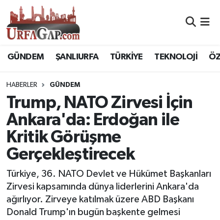
Nöbetçi Eczaneler
GÜNDEM
ŞANLIURFA
TÜRKİYE
TEKNOLOJİ
ÖZ
Hava Durumu
HABERLER
GÜNDEM
Namaz Vakitleri
Trump, NATO Zirvesi İçin
Trafik Durumu
Ankara'da: Erdoğan ile
Kritik Görüşme
Süper Lig Puan Durumu ve Fikstür
Gerçekleştirecek
Tüm Manşetler
Türkiye, 36. NATO Devlet ve Hükümet Başkanları
Zirvesi kapsamında dünya liderlerini Ankara'da
Son Dakika Haberleri
ağırlıyor. Zirveye katılmak üzere ABD Başkanı
Donald Trump'ın bugün başkente gelmesi
Haber Arşivi