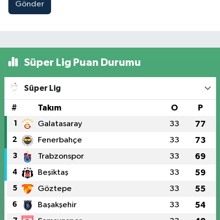
Gönder
Süper Lig Puan Durumu
Süper Lig
#
Takım
O
P
1
Galatasaray
33
77
2
Fenerbahçe
33
73
3
Trabzonspor
33
69
4
Beşiktaş
33
59
5
Göztepe
33
55
6
Başakşehir
33
54