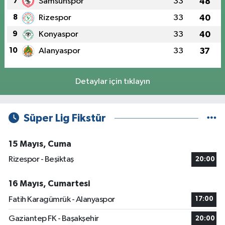
7
Samsunspor
33
48
8
Rizespor
33
40
9
Konyaspor
33
40
10
Alanyaspor
33
37
Detaylar için tıklayın
Süper Lig Fikstür
15 Mayıs, Cuma
Rizespor - Beşiktaş
20:00
16 Mayıs, Cumartesi
Fatih Karagümrük - Alanyaspor
17:00
Gaziantep FK - Başakşehir
20:00