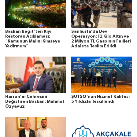
Başkan Begit’ten Kıyı
Şanlıurfa’da Dev
Restoran Açıklaması:
Operasyon: 12 Kilo Altın ve
“Kamunun Malını Kimseye
2 Milyon TL Gaspının Failleri
Yedirmem”
Adalete Teslim Edildi
Harran’ın Çehresini
ŞUTSO'nun Hizmet Kalitesi
Değiştiren Başkan: Mahmut
5 Yıldızla Tescillendi
Özyavuz