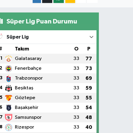
Süper Lig Puan Durumu
Süper Lig
#
Takım
O
P
1
Galatasaray
33
77
2
Fenerbahçe
33
73
3
Trabzonspor
33
69
4
Beşiktaş
33
59
5
Göztepe
33
55
6
Başakşehir
33
54
7
Samsunspor
33
48
8
Rizespor
33
40