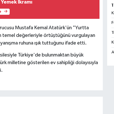
 Yemek İkramı
1
e
K
F
urucusu Mustafa Kemal Atatürk'ün "Yurtta
T
un temel değerleriyle örtüştüğünü vurgulayan
K
 dayanışma ruhuna ışık tuttuğunu ifade etti.
A
silesiyle Türkiye'de bulunmaktan büyük
k milletine gösterilen ev sahipliği dolayısıyla
i.