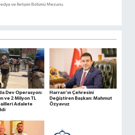
Medya ve İletişim Bölümü Mezunu.
’da Dev Operasyon:
Harran’ın Çehresini
tın ve 2 Milyon TL
Değiştiren Başkan: Mahmut
ailleri Adalete
Özyavuz
ldi