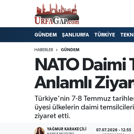
Nöbetçi Eczaneler
GÜNDEM
ŞANLIURFA
TÜRKİYE
TEKN
Hava Durumu
HABERLER
GÜNDEM
Namaz Vakitleri
NATO Daimi T
Trafik Durumu
Anlamlı Ziyar
Süper Lig Puan Durumu ve Fikstür
Türkiye'nin 7-8 Temmuz tarihle
Tüm Manşetler
üyesi ülkelerin daimi temsilciler
Son Dakika Haberleri
ziyaret etti.
Haber Arşivi
YAĞMUR KARAKEÇILI
07.07.2026 - 12:55
HABER MÜDÜRÜ