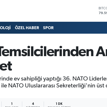
BITC
79.5
DOL
45,4
OLOJİ
ÖZEL HABER
SPOR
EUR
53,3
STER
61,6
emsilcilerinden A
G.AL
686
BİST
et
14.5
rinde ev sahipliği yaptığı 36. NATO Lider
i ile NATO Uluslararası Sekreterliği'nin üst d
1
4
1 DK