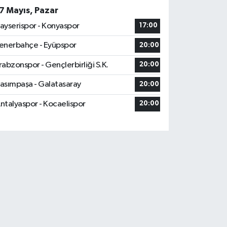
7 Mayıs, Pazar
ayserispor - Konyaspor
17:00
enerbahçe - Eyüpspor
20:00
rabzonspor - Gençlerbirliği S.K.
20:00
asımpaşa - Galatasaray
20:00
ntalyaspor - Kocaelispor
20:00