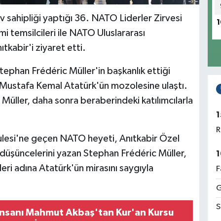
 sahipliği yaptığı 36. NATO Liderler Zirvesi
1
 temsilcileri ile NATO Uluslararası
ıtkabir'i ziyaret etti.
phan Frédéric Müller'in başkanlık ettiği
 Mustafa Kemal Atatürk'ün mozolesine ulaştı.
üller, daha sonra beraberindeki katılımcılarla
1
R
Kulesi'ne geçen NATO heyeti, Anıtkabir Özel
 düşüncelerini yazan Stephan Frédéric Müller,
1
eri adına Atatürk'ün mirasını saygıyla
F
G
S
 İnsanı Mahmut Akbaş'tan Kur'an Kursu