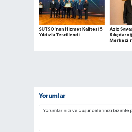
ŞUTSO'nun Hizmet Kalitesi 5
Aziz Sava
Yıldızla Tescillendi
Kılıçdaroğ
Merkezi'n
Yorumlar