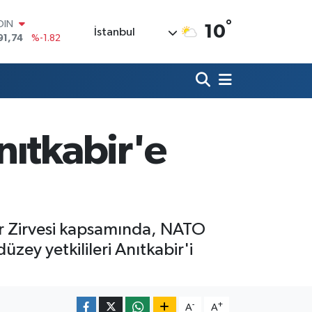
°
OIN
10
İstanbul
91,74
%-1.82
AR
3620
%0.02
O
8690
%0.19
LİN
0380
%0.18
nıtkabir'e
TIN
2,09000
%0.19
100
98,00
%0
ler Zirvesi kapsamında, NATO
üzey yetkilileri Anıtkabir'i
-
+
A
A