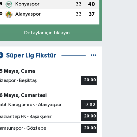
9
Konyaspor
33
40
0
Alanyaspor
33
37
Detaylar için tıklayın
Süper Lig Fikstür
5 Mayıs, Cuma
izespor - Beşiktaş
20:00
6 Mayıs, Cumartesi
atih Karagümrük - Alanyaspor
17:00
aziantep FK - Başakşehir
20:00
amsunspor - Göztepe
20:00