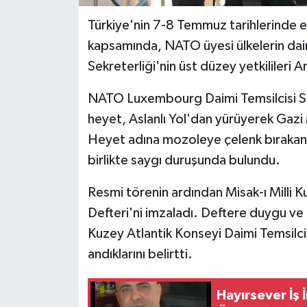
Türkiye'nin 7-8 Temmuz tarihlerinde ev
kapsamında, NATO üyesi ülkelerin daimi
Sekreterliği'nin üst düzey yetkilileri An
NATO Luxembourg Daimi Temsilcisi Ste
heyet, Aslanlı Yol'dan yürüyerek Gazi
Heyet adına mozoleye çelenk bırakan M
birlikte saygı duruşunda bulundu.
Resmi törenin ardından Misak-ı Milli 
Defteri'ni imzaladı. Deftere duygu ve
Kuzey Atlantik Konseyi Daimi Temsilcil
andıklarını belirtti.
Hayırsever İş