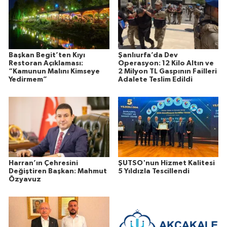
Başkan Begit’ten Kıyı
Şanlıurfa’da Dev
Restoran Açıklaması:
Operasyon: 12 Kilo Altın ve
“Kamunun Malını Kimseye
2 Milyon TL Gaspının Failleri
Yedirmem”
Adalete Teslim Edildi
Harran’ın Çehresini
ŞUTSO'nun Hizmet Kalitesi
Değiştiren Başkan: Mahmut
5 Yıldızla Tescillendi
Özyavuz