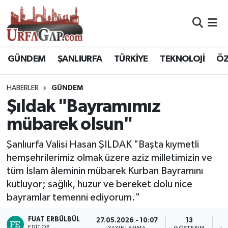
Nöbetçi Eczaneler
GÜNDEM
ŞANLIURFA
TÜRKİYE
TEKNOLOJİ
ÖZ
Hava Durumu
HABERLER
GÜNDEM
Namaz Vakitleri
Şıldak "Bayramımız
Trafik Durumu
mübarek olsun"
Süper Lig Puan Durumu ve Fikstür
Şanlıurfa Valisi Hasan ŞILDAK "Başta kıymetli
hemşehrilerimiz olmak üzere aziz milletimizin ve
Tüm Manşetler
tüm İslam âleminin mübarek Kurban Bayramını
kutluyor; sağlık, huzur ve bereket dolu nice
Son Dakika Haberleri
bayramlar temenni ediyorum."
Haber Arşivi
FUAT ERBÜLBÜL
27.05.2026 - 10:07
13
EDITÖR