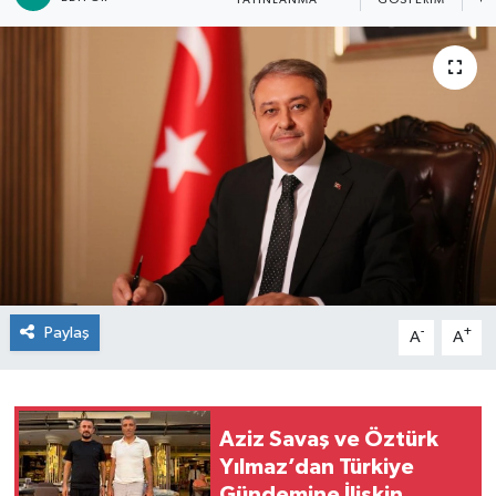
YAYINLANMA
GÖSTERIM
OK
Paylaş
-
+
A
A
Aziz Savaş ve Öztürk
Yılmaz’dan Türkiye
Gündemine İlişkin