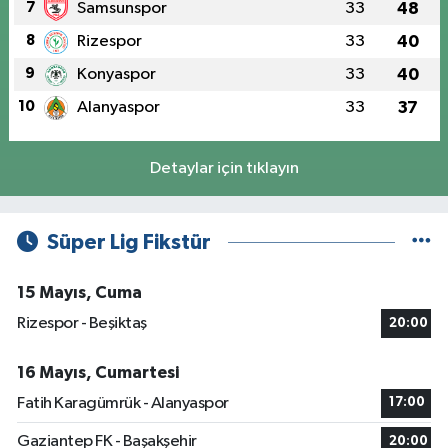
7
Samsunspor
33
48
8
Rizespor
33
40
9
Konyaspor
33
40
10
Alanyaspor
33
37
Detaylar için tıklayın
Süper Lig Fikstür
15 Mayıs, Cuma
Rizespor - Beşiktaş
20:00
16 Mayıs, Cumartesi
Fatih Karagümrük - Alanyaspor
17:00
Gaziantep FK - Başakşehir
20:00