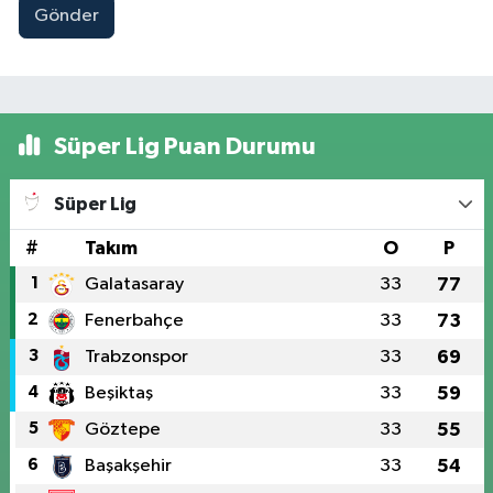
Gönder
Süper Lig Puan Durumu
Süper Lig
#
Takım
O
P
1
Galatasaray
33
77
2
Fenerbahçe
33
73
3
Trabzonspor
33
69
4
Beşiktaş
33
59
5
Göztepe
33
55
6
Başakşehir
33
54