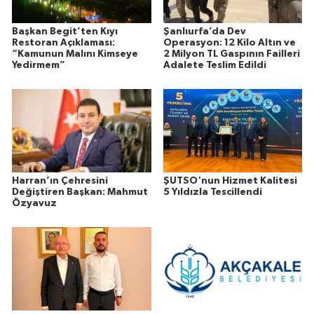
Başkan Begit’ten Kıyı
Şanlıurfa’da Dev
Restoran Açıklaması:
Operasyon: 12 Kilo Altın ve
“Kamunun Malını Kimseye
2 Milyon TL Gaspının Failleri
Yedirmem”
Adalete Teslim Edildi
Harran’ın Çehresini
ŞUTSO'nun Hizmet Kalitesi
Değiştiren Başkan: Mahmut
5 Yıldızla Tescillendi
Özyavuz