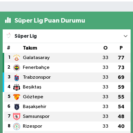
Süper Lig Puan Durumu
Süper Lig
#
Takım
O
P
1
Galatasaray
33
77
2
Fenerbahçe
33
73
3
Trabzonspor
33
69
4
Beşiktaş
33
59
5
Göztepe
33
55
6
Başakşehir
33
54
7
Samsunspor
33
48
8
Rizespor
33
40