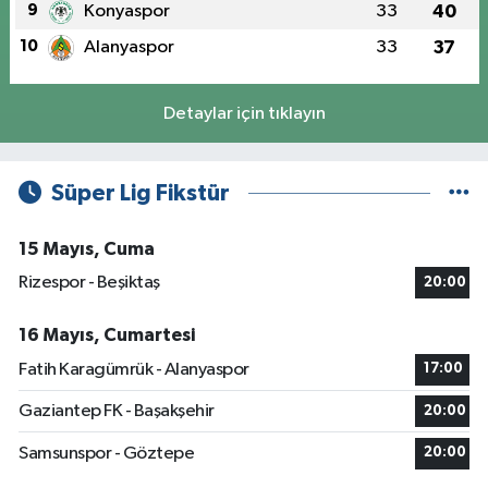
9
Konyaspor
33
40
10
Alanyaspor
33
37
Detaylar için tıklayın
Süper Lig Fikstür
15 Mayıs, Cuma
Rizespor - Beşiktaş
20:00
16 Mayıs, Cumartesi
Fatih Karagümrük - Alanyaspor
17:00
Gaziantep FK - Başakşehir
20:00
Samsunspor - Göztepe
20:00