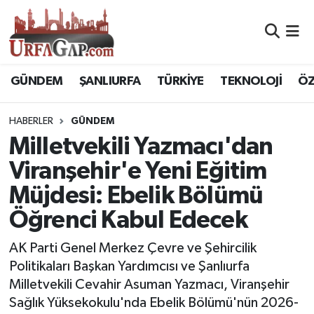
Nöbetçi Eczaneler
GÜNDEM
ŞANLIURFA
TÜRKİYE
TEKNOLOJİ
ÖZ
Hava Durumu
HABERLER
GÜNDEM
Namaz Vakitleri
Milletvekili Yazmacı'dan
Trafik Durumu
Viranşehir'e Yeni Eğitim
Müjdesi: Ebelik Bölümü
Süper Lig Puan Durumu ve Fikstür
Öğrenci Kabul Edecek
Tüm Manşetler
AK Parti Genel Merkez Çevre ve Şehircilik
Politikaları Başkan Yardımcısı ve Şanlıurfa
Son Dakika Haberleri
Milletvekili Cevahir Asuman Yazmacı, Viranşehir
Sağlık Yüksekokulu'nda Ebelik Bölümü'nün 2026-
Haber Arşivi