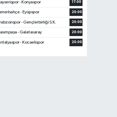
ayserispor - Konyaspor
17:00
enerbahçe - Eyüpspor
20:00
rabzonspor - Gençlerbirliği S.K.
20:00
asımpaşa - Galatasaray
20:00
ntalyaspor - Kocaelispor
20:00