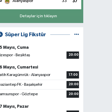
0
Alanyaspor
33
37
Detaylar için tıklayın
Süper Lig Fikstür
5 Mayıs, Cuma
izespor - Beşiktaş
20:00
6 Mayıs, Cumartesi
atih Karagümrük - Alanyaspor
17:00
aziantep FK - Başakşehir
20:00
amsunspor - Göztepe
20:00
7 Mayıs, Pazar