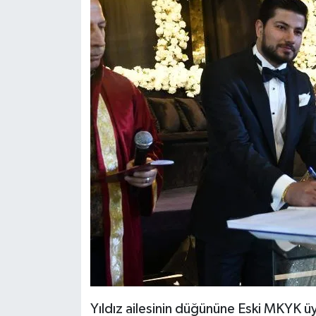
Yıldız ailesinin düğününe Eski MKYK üy