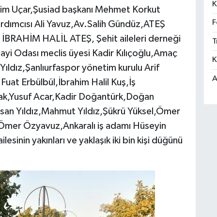
K
rahim Uçar,Şusiad başkanı Mehmet Korkut
F
ardımcısı Ali Yavuz,Av.Salih Gündüz,ATEŞ
AHİM HALİL ATEŞ, Şehit aileleri derneği
T
yi Odası meclis üyesi Kadir Kılıçoğlu,Amaç
K
Yıldız,Şanlıurfaspor yönetim kurulu Arif
A
Fuat Erbülbül,İbrahim Halil Kuş,İş
ak,Yusuf Acar,Kadir Doğantürk,Doğan
hsan Yıldız,Mahmut Yıldız,Şükrü Yüksel,Ömer
Ömer Özyavuz,Ankaralı iş adamı Hüseyin
lesinin yakınları ve yaklaşık iki bin kişi düğünü