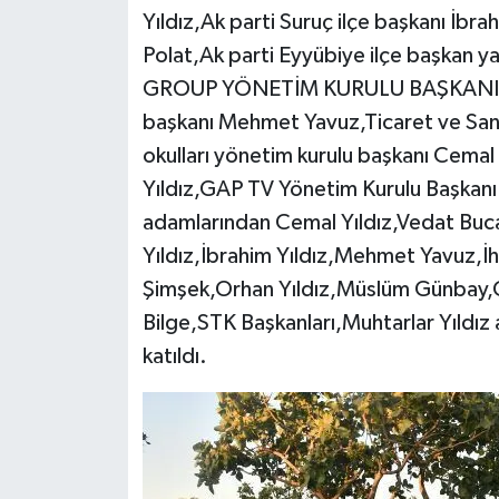
Yıldız,Ak parti Suruç ilçe başkanı İb
Polat,Ak parti Eyyübiye ilçe başkan y
GROUP YÖNETİM KURULU BAŞKANI İBR
başkanı Mehmet Yavuz,Ticaret ve Sana
okulları yönetim kurulu başkanı Cemal 
Yıldız,GAP TV Yönetim Kurulu Başkanı 
adamlarından Cemal Yıldız,Vedat Buc
Yıldız,İbrahim Yıldız,Mehmet Yavuz,İ
Şimşek,Orhan Yıldız,Müslüm Günbay,
Bilge,STK Başkanları,Muhtarlar Yıldız ai
katıldı.