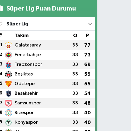
Süper Lig Puan Durumu
Süper Lig
#
Takım
O
P
1
Galatasaray
33
77
2
Fenerbahçe
33
73
3
Trabzonspor
33
69
4
Beşiktaş
33
59
5
Göztepe
33
55
6
Başakşehir
33
54
7
Samsunspor
33
48
8
Rizespor
33
40
9
Konyaspor
33
40