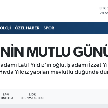
DOL
45,4
EUR
53,3
OLOJİ
ÖZEL HABER
SPOR
STER
61,6
G.AL
686
SİNİN MUTLU GÜN
BİST
14.5
BITC
79.5
damı Latif Yıldız’ın oğlu,İş adamı İzzet Yı
Hivda Yıldız yapılan mevlütlü düğünde dün
244
2 DK
GÖSTERIM
OKUNMA SÜRESI