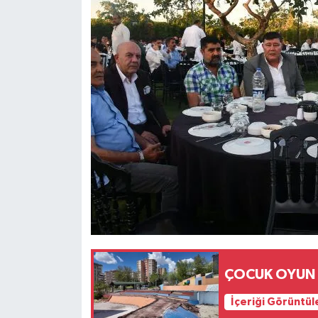
ÇOCUK OYUN 
İçeriği Görüntül