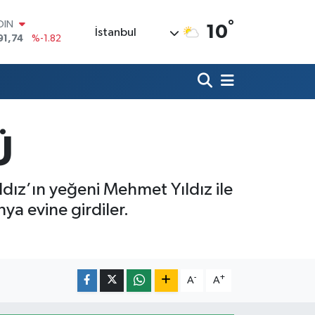
°
AR
10
İstanbul
3620
%0.02
O
8690
%0.19
LİN
0380
%0.18
TIN
2,09000
%0.19
Ü
100
98,00
%0
OIN
91,74
%-1.82
ldız’ın yeğeni Mehmet Yıldız ile
ya evine girdiler.
-
+
A
A