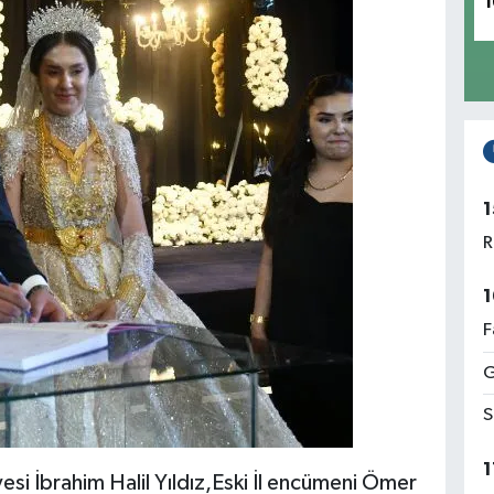
1
1
R
1
F
G
S
1
esi İbrahim Halil Yıldız,Eski İl encümeni Ömer