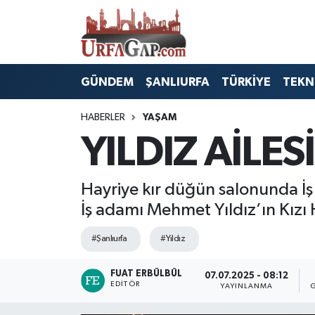
Nöbetçi Eczaneler
GÜNDEM
ŞANLIURFA
TÜRKİYE
TEKN
Hava Durumu
HABERLER
YAŞAM
Namaz Vakitleri
YILDIZ AİLE
Trafik Durumu
Hayriye kır düğün salonunda İş a
Süper Lig Puan Durumu ve Fikstür
İş adamı Mehmet Yıldız’ın Kızı 
Tüm Manşetler
#Şanlıurfa
#Yıldız
Son Dakika Haberleri
FUAT ERBÜLBÜL
07.07.2025 - 08:12
EDITÖR
YAYINLANMA
Haber Arşivi