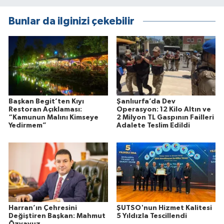
Bunlar da ilginizi çekebilir
Başkan Begit’ten Kıyı
Şanlıurfa’da Dev
Restoran Açıklaması:
Operasyon: 12 Kilo Altın ve
“Kamunun Malını Kimseye
2 Milyon TL Gaspının Failleri
Yedirmem”
Adalete Teslim Edildi
Harran’ın Çehresini
ŞUTSO'nun Hizmet Kalitesi
Değiştiren Başkan: Mahmut
5 Yıldızla Tescillendi