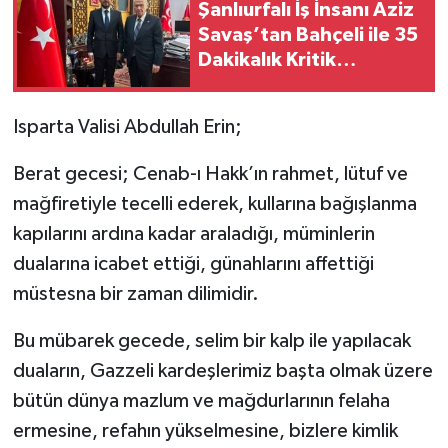
Şanlıurfalı İş İnsanı Aziz
Savaş’tan Bahçeli ile 35
Dakikalık Kritik
Görüşme
Isparta Valisi Abdullah Erin;
Berat gecesi; Cenab-ı Hakk’ın rahmet, lütuf ve
mağfiretiyle tecelli ederek, kullarına bağışlanma
kapılarını ardına kadar araladığı, müminlerin
dualarına icabet ettiği, günahlarını affettiği
müstesna bir zaman dilimidir.
Bu mübarek gecede, selim bir kalp ile yapılacak
duaların, Gazzeli kardeşlerimiz başta olmak üzere
bütün dünya mazlum ve mağdurlarının felaha
ermesine, refahın yükselmesine, bizlere kimlik