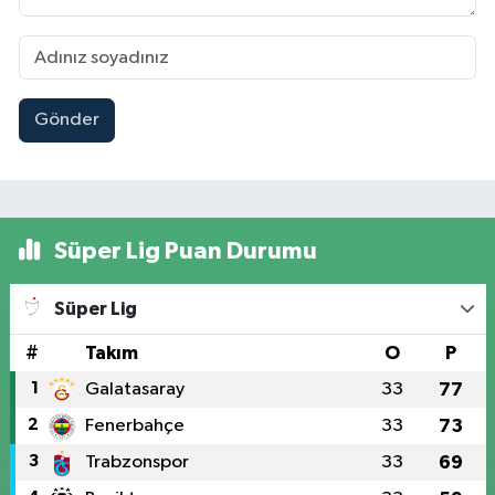
Gönder
Süper Lig Puan Durumu
Süper Lig
#
Takım
O
P
1
Galatasaray
33
77
2
Fenerbahçe
33
73
3
Trabzonspor
33
69