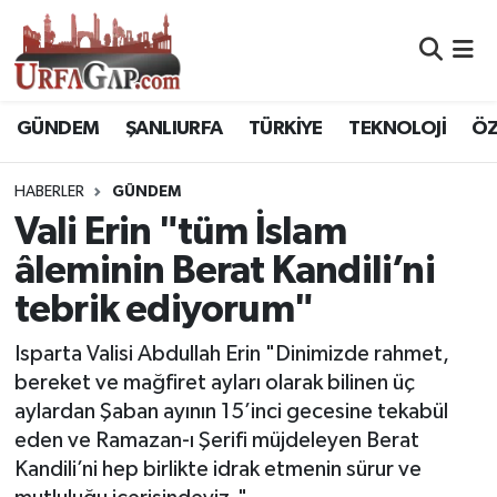
Nöbetçi Eczaneler
GÜNDEM
ŞANLIURFA
TÜRKİYE
TEKNOLOJİ
ÖZ
Hava Durumu
HABERLER
GÜNDEM
Namaz Vakitleri
Vali Erin "tüm İslam
Trafik Durumu
âleminin Berat Kandili’ni
tebrik ediyorum"
Süper Lig Puan Durumu ve Fikstür
Isparta Valisi Abdullah Erin "Dinimizde rahmet,
Tüm Manşetler
bereket ve mağfiret ayları olarak bilinen üç
aylardan Şaban ayının 15’inci gecesine tekabül
Son Dakika Haberleri
eden ve Ramazan-ı Şerifi müjdeleyen Berat
Kandili’ni hep birlikte idrak etmenin sürur ve
Haber Arşivi