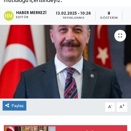
mutluluğu içerisindeyiz."
HABER MERKEZI
13.02.2025 - 10:26
8
EDITÖR
YAYINLANMA
GÖSTERIM
O
Paylaş
-
+
A
A