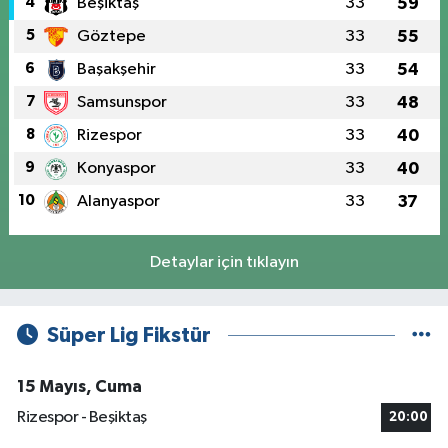
4
Beşiktaş
33
59
5
Göztepe
33
55
6
Başakşehir
33
54
7
Samsunspor
33
48
8
Rizespor
33
40
9
Konyaspor
33
40
10
Alanyaspor
33
37
Detaylar için tıklayın
Süper Lig Fikstür
15 Mayıs, Cuma
Rizespor - Beşiktaş
20:00