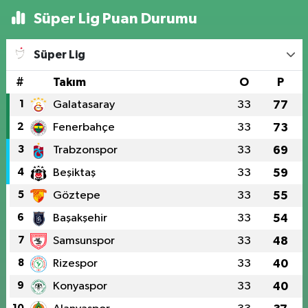
Süper Lig Puan Durumu
Süper Lig
#
Takım
O
P
1
Galatasaray
33
77
2
Fenerbahçe
33
73
3
Trabzonspor
33
69
4
Beşiktaş
33
59
5
Göztepe
33
55
6
Başakşehir
33
54
7
Samsunspor
33
48
8
Rizespor
33
40
9
Konyaspor
33
40