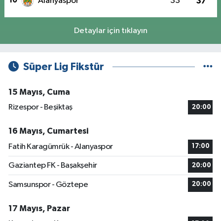
10
Alanyaspor
33
37
Detaylar için tıklayın
Süper Lig Fikstür
15 Mayıs, Cuma
Rizespor - Beşiktaş
20:00
16 Mayıs, Cumartesi
Fatih Karagümrük - Alanyaspor
17:00
Gaziantep FK - Başakşehir
20:00
Samsunspor - Göztepe
20:00
17 Mayıs, Pazar