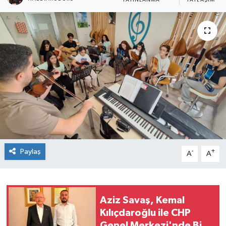
YAYINLANMA
PAYLAŞIM
Paylaş
-
+
A
A
Aziz Savaş, Kemal
Kılıçdaroğlu ile CHP
Genel Merkezi'nde Bir