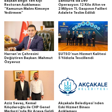
Başkan Begit’ten Kıyı
Şanlıurfa’da Dev
Restoran Açıklaması:
Operasyon: 12 Kilo Altın ve
“Kamunun Malını Kimseye
2 Milyon TL Gaspının Failleri
Yedirmem”
Adalete Teslim Edildi
Harran’ın Çehresini
ŞUTSO'nun Hizmet Kalitesi
Değiştiren Başkan: Mahmut
5 Yıldızla Tescillendi
Özyavuz
Aziz Savaş, Kemal
Akçakale Belediyesi'nden
Kılıçdaroğlu ile CHP Genel
Eski Hizmet Binası
Merkezi'nde Bir Araya Geldi
Açıklaması