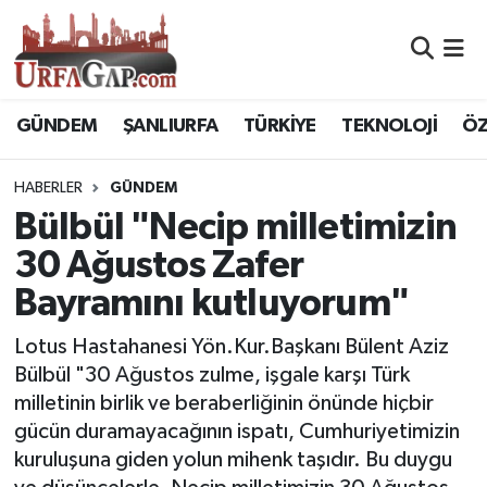
Nöbetçi Eczaneler
GÜNDEM
ŞANLIURFA
TÜRKİYE
TEKNOLOJİ
ÖZ
Hava Durumu
HABERLER
GÜNDEM
Namaz Vakitleri
Bülbül "Necip milletimizin
Trafik Durumu
30 Ağustos Zafer
Bayramını kutluyorum"
Süper Lig Puan Durumu ve Fikstür
Lotus Hastahanesi Yön.Kur.Başkanı Bülent Aziz
Tüm Manşetler
Bülbül "30 Ağustos zulme, işgale karşı Türk
milletinin birlik ve beraberliğinin önünde hiçbir
Son Dakika Haberleri
gücün duramayacağının ispatı, Cumhuriyetimizin
kuruluşuna giden yolun mihenk taşıdır. Bu duygu
Haber Arşivi