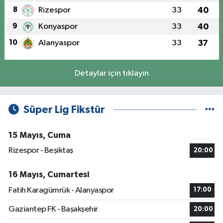
8
Rizespor
33
40
9
Konyaspor
33
40
10
Alanyaspor
33
37
Detaylar için tıklayın
Süper Lig Fikstür
15 Mayıs, Cuma
Rizespor - Beşiktaş
20:00
16 Mayıs, Cumartesi
Fatih Karagümrük - Alanyaspor
17:00
Gaziantep FK - Başakşehir
20:00