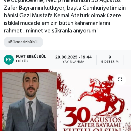
ve düşüncelerle, Necip milletimizin 30 Ağustos
Zafer Bayramını kutluyor, başta Cumhuriyetimizin
bânisi Gazi Mustafa Kemal Atatürk olmak üzere
istiklal mücadelemizin bütün kahramanlarını
rahmet , minnet ve şükranla anıyorum"
#Bülent aziz bülbül
FUAT ERBÜLBÜL
29.08.2025 - 19:44
9
EDITÖR
YAYINLANMA
GÖSTERIM
O