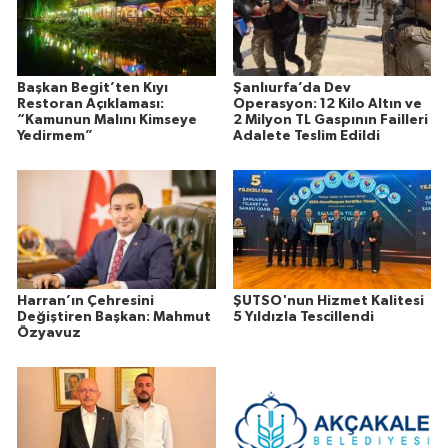
Başkan Begit’ten Kıyı
Şanlıurfa’da Dev
Restoran Açıklaması:
Operasyon: 12 Kilo Altın ve
“Kamunun Malını Kimseye
2 Milyon TL Gaspının Failleri
Yedirmem”
Adalete Teslim Edildi
Harran’ın Çehresini
ŞUTSO'nun Hizmet Kalitesi
Değiştiren Başkan: Mahmut
5 Yıldızla Tescillendi
Özyavuz