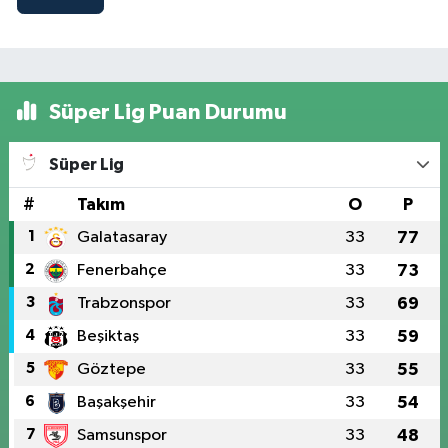
Süper Lig Puan Durumu
Süper Lig
#
Takım
O
P
1
Galatasaray
33
77
2
Fenerbahçe
33
73
3
Trabzonspor
33
69
4
Beşiktaş
33
59
5
Göztepe
33
55
6
Başakşehir
33
54
7
Samsunspor
33
48