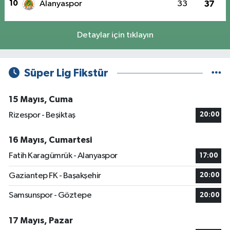
10
Alanyaspor
33
37
Detaylar için tıklayın
Süper Lig Fikstür
15 Mayıs, Cuma
Rizespor - Beşiktaş
20:00
16 Mayıs, Cumartesi
Fatih Karagümrük - Alanyaspor
17:00
Gaziantep FK - Başakşehir
20:00
Samsunspor - Göztepe
20:00
17 Mayıs, Pazar