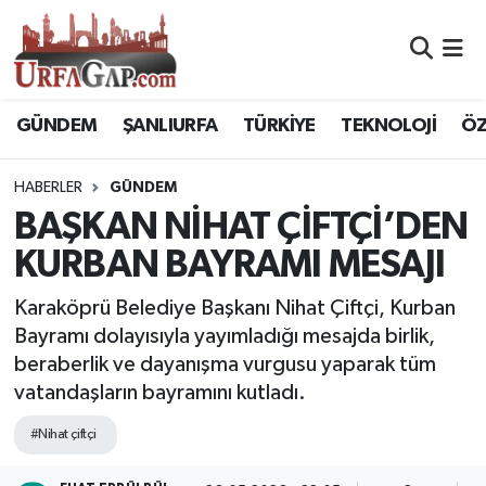
Nöbetçi Eczaneler
GÜNDEM
ŞANLIURFA
TÜRKİYE
TEKNOLOJİ
ÖZ
Hava Durumu
HABERLER
GÜNDEM
Namaz Vakitleri
BAŞKAN NİHAT ÇİFTÇİ’DEN
Trafik Durumu
KURBAN BAYRAMI MESAJI
Süper Lig Puan Durumu ve Fikstür
Karaköprü Belediye Başkanı Nihat Çiftçi, Kurban
Bayramı dolayısıyla yayımladığı mesajda birlik,
Tüm Manşetler
beraberlik ve dayanışma vurgusu yaparak tüm
vatandaşların bayramını kutladı.
Son Dakika Haberleri
#Nihat çiftçi
Haber Arşivi