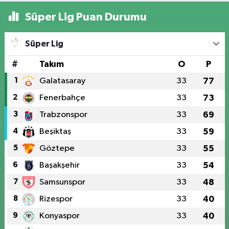
Süper Lig Puan Durumu
Süper Lig
#
Takım
O
P
1
Galatasaray
33
77
2
Fenerbahçe
33
73
3
Trabzonspor
33
69
4
Beşiktaş
33
59
5
Göztepe
33
55
6
Başakşehir
33
54
7
Samsunspor
33
48
8
Rizespor
33
40
9
Konyaspor
33
40