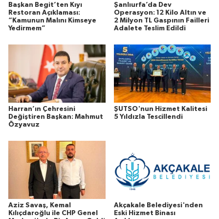
Başkan Begit’ten Kıyı
Şanlıurfa’da Dev
Restoran Açıklaması:
Operasyon: 12 Kilo Altın ve
“Kamunun Malını Kimseye
2 Milyon TL Gaspının Failleri
Yedirmem”
Adalete Teslim Edildi
Harran’ın Çehresini
ŞUTSO'nun Hizmet Kalitesi
Değiştiren Başkan: Mahmut
5 Yıldızla Tescillendi
Özyavuz
Aziz Savaş, Kemal
Akçakale Belediyesi'nden
Kılıçdaroğlu ile CHP Genel
Eski Hizmet Binası