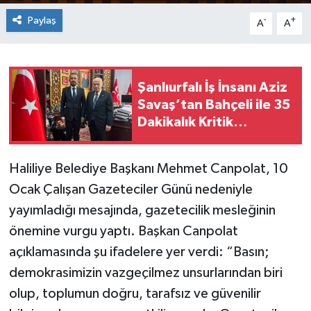
Paylaş
-
+
A
A
Şanlıurfalı İş İnsanı Aziz
Savaş’tan Bahçeli ile 35
Dakikalık Kritik
Görüşme
Haliliye Belediye Başkanı Mehmet Canpolat, 10
Ocak Çalışan Gazeteciler Günü nedeniyle
yayımladığı mesajında, gazetecilik mesleğinin
önemine vurgu yaptı. Başkan Canpolat
açıklamasında şu ifadelere yer verdi: “Basın;
demokrasimizin vazgeçilmez unsurlarından biri
olup, toplumun doğru, tarafsız ve güvenilir