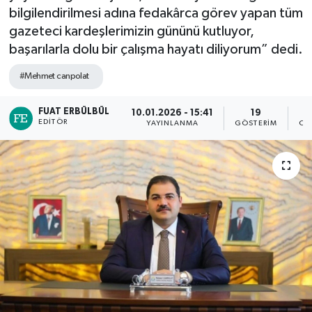
bilgilendirilmesi adına fedakârca görev yapan tüm
gazeteci kardeşlerimizin gününü kutluyor,
başarılarla dolu bir çalışma hayatı diliyorum” dedi.
#Mehmet canpolat
FUAT ERBÜLBÜL
10.01.2026 - 15:41
19
EDITÖR
YAYINLANMA
GÖSTERIM
OK