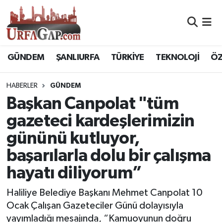
Nöbetçi Eczaneler
GÜNDEM
ŞANLIURFA
TÜRKİYE
TEKNOLOJİ
ÖZ
Hava Durumu
HABERLER
GÜNDEM
Namaz Vakitleri
Başkan Canpolat "tüm
Trafik Durumu
gazeteci kardeşlerimizin
gününü kutluyor,
Süper Lig Puan Durumu ve Fikstür
başarılarla dolu bir çalışma
Tüm Manşetler
hayatı diliyorum”
Son Dakika Haberleri
Haliliye Belediye Başkanı Mehmet Canpolat 10
Ocak Çalışan Gazeteciler Günü dolayısıyla
Haber Arşivi
yayımladığı mesajında, “Kamuoyunun doğru