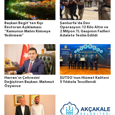
Başkan Begit’ten Kıyı
Şanlıurfa’da Dev
Restoran Açıklaması:
Operasyon: 12 Kilo Altın ve
“Kamunun Malını Kimseye
2 Milyon TL Gaspının Failleri
Yedirmem”
Adalete Teslim Edildi
Harran’ın Çehresini
ŞUTSO'nun Hizmet Kalitesi
Değiştiren Başkan: Mahmut
5 Yıldızla Tescillendi
Özyavuz