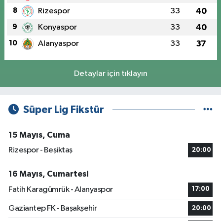
8
Rizespor
33
40
9
Konyaspor
33
40
10
Alanyaspor
33
37
Detaylar için tıklayın
Süper Lig Fikstür
15 Mayıs, Cuma
Rizespor - Beşiktaş
20:00
16 Mayıs, Cumartesi
Fatih Karagümrük - Alanyaspor
17:00
Gaziantep FK - Başakşehir
20:00