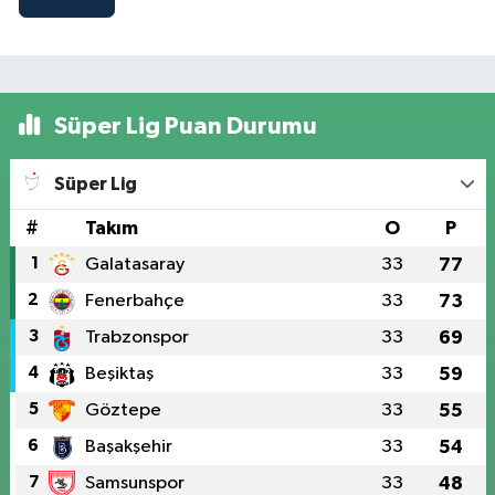
Süper Lig Puan Durumu
Süper Lig
#
Takım
O
P
1
Galatasaray
33
77
2
Fenerbahçe
33
73
3
Trabzonspor
33
69
4
Beşiktaş
33
59
5
Göztepe
33
55
6
Başakşehir
33
54
7
Samsunspor
33
48