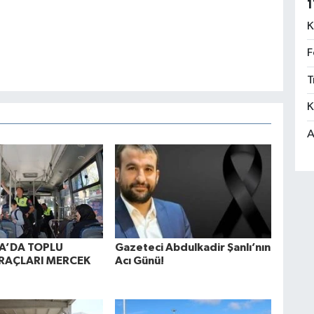
1
K
F
T
K
A
A’DA TOPLU
Gazeteci Abdulkadir Şanlı’nın
RAÇLARI MERCEK
Acı Günü!