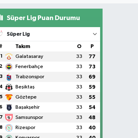
Süper Lig Puan Durumu
Süper Lig
#
Takım
O
P
1
Galatasaray
33
77
2
Fenerbahçe
33
73
3
Trabzonspor
33
69
4
Beşiktaş
33
59
5
Göztepe
33
55
6
Başakşehir
33
54
7
Samsunspor
33
48
8
Rizespor
33
40
9
Konyaspor
33
40