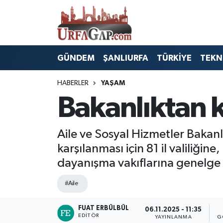
Nöbetçi Eczaneler
GÜNDEM
ŞANLIURFA
TÜRKİYE
TEKN
Hava Durumu
HABERLER
YAŞAM
Namaz Vakitleri
Bakanlıktan k
Trafik Durumu
Aile ve Sosyal Hizmetler Bakanl
Süper Lig Puan Durumu ve Fikstür
karşılanması için 81 il valiliğin
dayanışma vakıflarına genelge
Tüm Manşetler
#Aile
Son Dakika Haberleri
FUAT ERBÜLBÜL
06.11.2025 - 11:35
Haber Arşivi
EDITÖR
YAYINLANMA
G