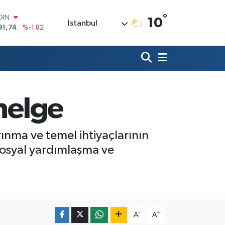
°
OIN
10
İstanbul
91,74
%-1.82
AR
3620
%0.02
O
8690
%0.19
LİN
0380
%0.18
nelge
TIN
2,09000
%0.19
100
98,00
%0
rınma ve temel ihtiyaçlarının
e sosyal yardımlaşma ve
-
+
A
A