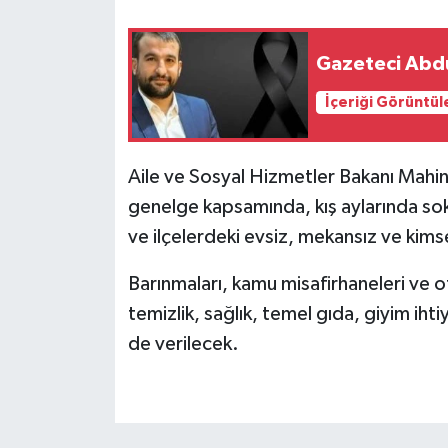
Gazeteci Abdu
İçeriği Görüntül
Aile ve Sosyal Hizmetler Bakanı Mahi
genelge kapsamında, kış aylarında soka
ve ilçelerdeki evsiz, mekansız ve kimses
Barınmaları, kamu misafirhaneleri ve o
temizlik, sağlık, temel gıda, giyim ihti
de verilecek.