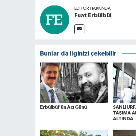
EDITÖR HAKKINDA
Fuat Erbülbül
Bunlar da ilginizi çekebilir
Erbülbül'ün Acı Günü
ŞANLIURF
TAŞIMA A
ALTINDA