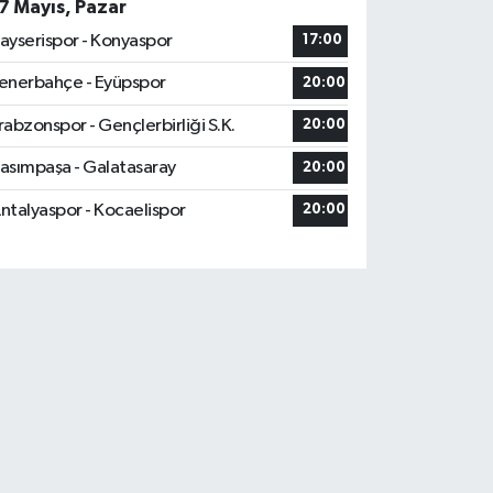
7 Mayıs, Pazar
ayserispor - Konyaspor
17:00
enerbahçe - Eyüpspor
20:00
rabzonspor - Gençlerbirliği S.K.
20:00
asımpaşa - Galatasaray
20:00
ntalyaspor - Kocaelispor
20:00