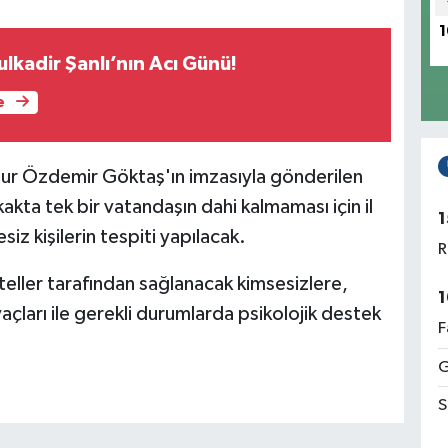
1
lkadir Şanlı’nın Acı Günü!
e
nur Özdemir Göktaş'ın imzasıyla gönderilen
kta tek bir vatandaşın dahi kalmaması için il
1
iz kişilerin tespiti yapılacak.
R
teller tarafından sağlanacak kimsesizlere,
1
yaçları ile gerekli durumlarda psikolojik destek
F
G
S