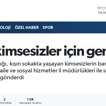
BITC
79.5
DOL
45,4
OLOJİ
ÖZEL HABER
SPOR
EUR
53,3
STER
61,6
imsesizler için ge
G.AL
686
BİST
14.5
ığı, kışın sokakta yaşayan kimsesizlerin ba
e, aile ve sosyal hizmetler il müdürlükleri il
 gönderdi
2
1 DK
ÖSTERIM
OKUNMA SÜRESI