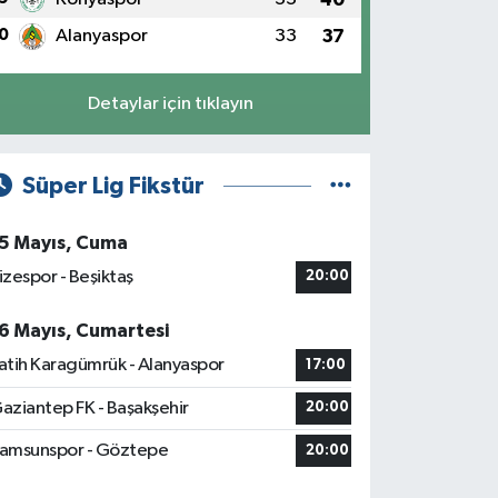
0
Alanyaspor
33
37
Detaylar için tıklayın
Süper Lig Fikstür
5 Mayıs, Cuma
izespor - Beşiktaş
20:00
6 Mayıs, Cumartesi
atih Karagümrük - Alanyaspor
17:00
aziantep FK - Başakşehir
20:00
amsunspor - Göztepe
20:00