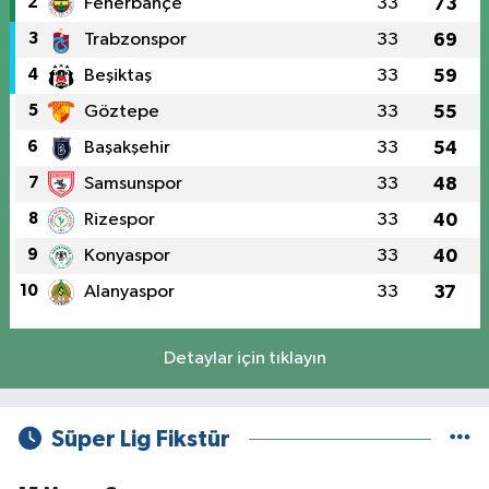
2
Fenerbahçe
33
73
3
Trabzonspor
33
69
4
Beşiktaş
33
59
5
Göztepe
33
55
6
Başakşehir
33
54
7
Samsunspor
33
48
8
Rizespor
33
40
9
Konyaspor
33
40
10
Alanyaspor
33
37
Detaylar için tıklayın
Süper Lig Fikstür