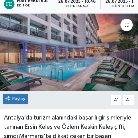
FUAT ERBÜLBÜL
26.07.2025 - 10:46
26.07.2025 - 12
EDITÖR
YAYINLANMA
GÜNCELLEME
Paylaş
-
+
A
A
Antalya’da turizm alanındaki başarılı girişimleriyle
tanınan Ersin Keleş ve Özlem Keskin Keleş çifti,
şimdi Marmaris’te dikkat çeken bir başarı