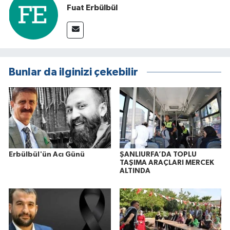
Fuat Erbülbül
Bunlar da ilginizi çekebilir
Erbülbül'ün Acı Günü
ŞANLIURFA’DA TOPLU
TAŞIMA ARAÇLARI MERCEK
ALTINDA