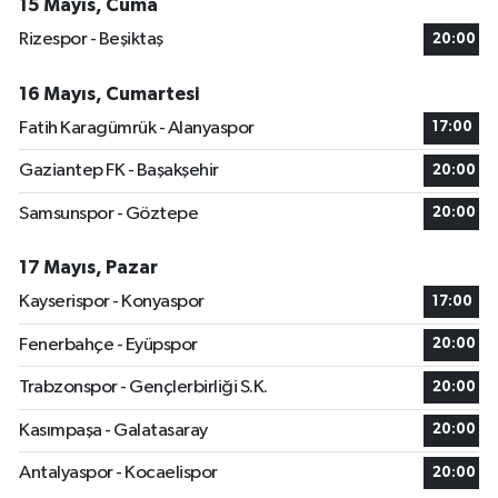
15 Mayıs, Cuma
Rizespor - Beşiktaş
20:00
16 Mayıs, Cumartesi
Fatih Karagümrük - Alanyaspor
17:00
Gaziantep FK - Başakşehir
20:00
Samsunspor - Göztepe
20:00
17 Mayıs, Pazar
Kayserispor - Konyaspor
17:00
Fenerbahçe - Eyüpspor
20:00
Trabzonspor - Gençlerbirliği S.K.
20:00
Kasımpaşa - Galatasaray
20:00
Antalyaspor - Kocaelispor
20:00