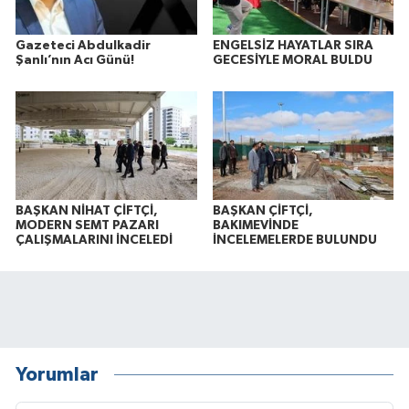
Gazeteci Abdulkadir
ENGELSİZ HAYATLAR SIRA
Şanlı’nın Acı Günü!
GECESİYLE MORAL BULDU
BAŞKAN NİHAT ÇİFTÇİ,
BAŞKAN ÇİFTÇİ,
MODERN SEMT PAZARI
BAKIMEVİNDE
ÇALIŞMALARINI İNCELEDİ
İNCELEMELERDE BULUNDU
Yorumlar