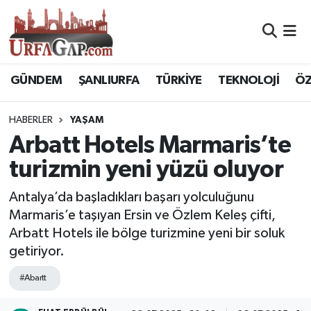
Nöbetçi Eczaneler
GÜNDEM
ŞANLIURFA
TÜRKİYE
TEKNOLOJİ
ÖZ
Hava Durumu
HABERLER
YAŞAM
Namaz Vakitleri
Arbatt Hotels Marmaris’te
Trafik Durumu
turizmin yeni yüzü oluyor
Süper Lig Puan Durumu ve Fikstür
Antalya’da başladıkları başarı yolculuğunu
Marmaris’e taşıyan Ersin ve Özlem Keleş çifti,
Tüm Manşetler
Arbatt Hotels ile bölge turizmine yeni bir soluk
getiriyor.
Son Dakika Haberleri
#Abartt
Haber Arşivi