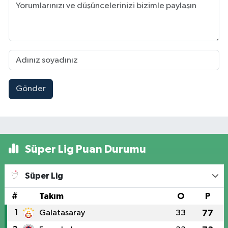
Gönder
Süper Lig Puan Durumu
Süper Lig
#
Takım
O
P
1
Galatasaray
33
77