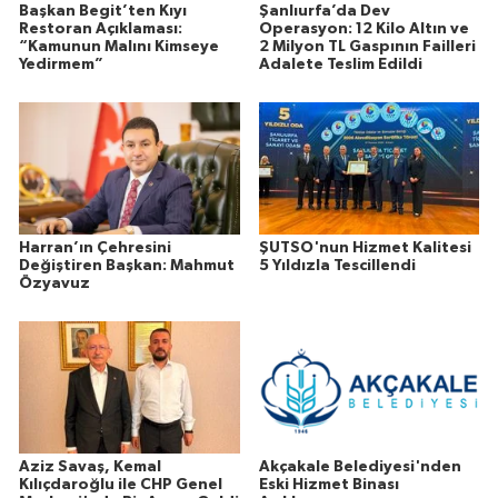
Başkan Begit’ten Kıyı
Şanlıurfa’da Dev
Restoran Açıklaması:
Operasyon: 12 Kilo Altın ve
“Kamunun Malını Kimseye
2 Milyon TL Gaspının Failleri
Yedirmem”
Adalete Teslim Edildi
Harran’ın Çehresini
ŞUTSO'nun Hizmet Kalitesi
Değiştiren Başkan: Mahmut
5 Yıldızla Tescillendi
Özyavuz
Aziz Savaş, Kemal
Akçakale Belediyesi'nden
Kılıçdaroğlu ile CHP Genel
Eski Hizmet Binası