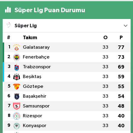
Süper Lig Puan Durumu
Süper Lig
#
Takım
O
P
1
Galatasaray
33
77
2
Fenerbahçe
33
73
3
Trabzonspor
33
69
4
Beşiktaş
33
59
5
Göztepe
33
55
6
Başakşehir
33
54
7
Samsunspor
33
48
8
Rizespor
33
40
9
Konyaspor
33
40