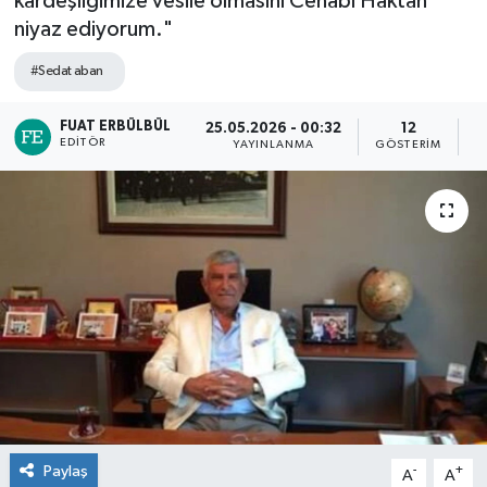
kardeşliğimize vesile olmasını Cenabı Haktan
niyaz ediyorum."
#Sedat aban
FUAT ERBÜLBÜL
25.05.2026 - 00:32
12
EDITÖR
YAYINLANMA
GÖSTERIM
O
Paylaş
-
+
A
A