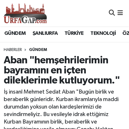
Nöbetçi Eczaneler
GÜNDEM
ŞANLIURFA
TÜRKİYE
TEKNOLOJİ
ÖZ
Hava Durumu
HABERLER
GÜNDEM
Namaz Vakitleri
Aban "hemşehrilerimin
Trafik Durumu
bayramını en içten
dileklerimle kutluyorum."
Süper Lig Puan Durumu ve Fikstür
İş insanl Mehmet Sedat Aban "Bugün birlik ve
Tüm Manşetler
beraberlik günleridir. Kurban ikramlarıyla maddi
durumdan yoksun olan kardeşlerimizi de
Son Dakika Haberleri
sevindirmeliyiz. Bu vesileyle idrak ettiğimiz
Kurban Bayramının birlik, beraberlik ve
Haber Arşivi